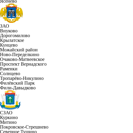
Ясенево
ЗАО
Внуково
Дорогомилово
Крылатское
Кунцево
Можайский район
Ново-Переделкино
Очаково-Матвеевское
Проспект Вернадского
Раменки
Солнцево
Тропарёво-Никулино
Филёвский Парк
Фили-Давыдково
СЗАО
Куркино
Митино
Покровское-Стрешнево
Северное Тушино