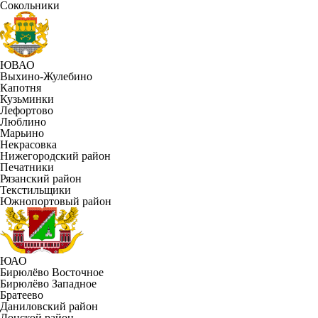
Сокольники
ЮВАО
Выхино-Жулебино
Капотня
Кузьминки
Лефортово
Люблино
Марьино
Некрасовка
Нижегородский район
Печатники
Рязанский район
Текстильщики
Южнопортовый район
ЮАО
Бирюлёво Восточное
Бирюлёво Западное
Братеево
Даниловский район
Донской район