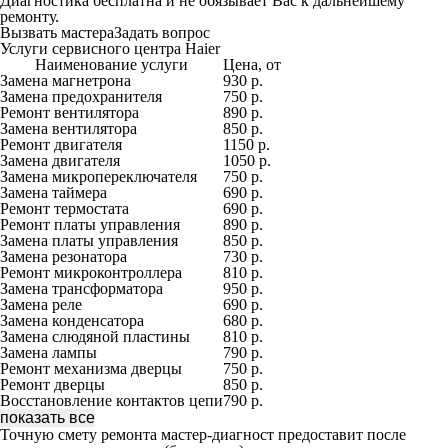
Диагностика бесплатна и не обязывает Вас к дальнейшему
ремонту.
Вызвать мастера
Задать вопрос
Услуги сервисного центра Haier
Наименование услуги
Цена, от
Замена магнетрона
930 р.
Замена предохранителя
750 р.
Ремонт вентилятора
890 р.
Замена вентилятора
850 р.
Ремонт двигателя
1150 р.
Замена двигателя
1050 р.
Замена микропереключателя
750 р.
Замена таймера
690 р.
Ремонт термостата
690 р.
Ремонт платы управления
890 р.
Замена платы управления
850 р.
Замена резонатора
730 р.
Ремонт микроконтроллера
810 р.
Замена трансформатора
950 р.
Замена реле
690 р.
Замена конденсатора
680 р.
Замена слюдяной пластины
810 р.
Замена лампы
790 р.
Ремонт механизма дверцы
750 р.
Ремонт дверцы
850 р.
Восстановление контактов цепи
790 р.
показать все
Точную смету ремонта мастер-диагност предоставит после