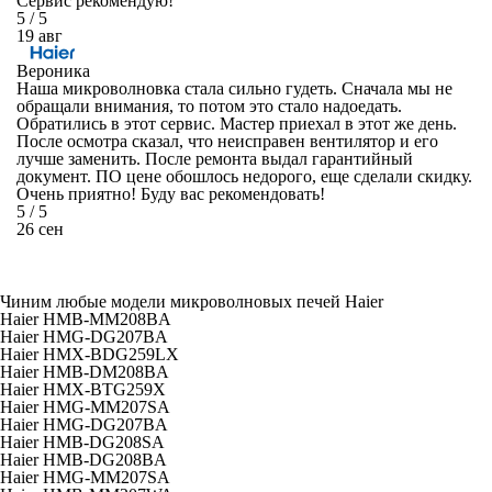
Сервис рекомендую!
5
/ 5
19 авг
Вероника
Наша микроволновка стала сильно гудеть. Сначала мы не
обращали внимания, то потом это стало надоедать.
Обратились в этот сервис. Мастер приехал в этот же день.
После осмотра сказал, что неисправен вентилятор и его
лучше заменить. После ремонта выдал гарантийный
документ. ПО цене обошлось недорого, еще сделали скидку.
Очень приятно! Буду вас рекомендовать!
5
/ 5
26 сен
Чиним любые модели микроволновых печей Haier
Haier HMB-MM208BA
Haier HMG-DG207BA
Haier HMX-BDG259LX
Haier HMB-DM208BA
Haier HMX-BTG259X
Haier HMG-MM207SA
Haier HMG-DG207BA
Haier HMB-DG208SA
Haier HMB-DG208BA
Haier HMG-MM207SA