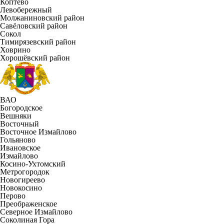
Коптево
Левобережный
Молжаниновский район
Савёловский район
Сокол
Тимирязевский район
Ховрино
Хорошёвский район
ВАО
Богородское
Вешняки
Восточный
Восточное Измайлово
Гольяново
Ивановское
Измайлово
Косино-Ухтомский
Метрогородок
Новогиреево
Новокосино
Перово
Преображенское
Северное Измайлово
Соколиная Гора