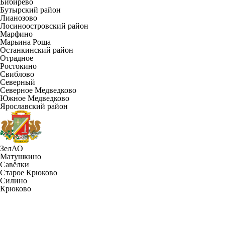
Бибирево
Бутырский район
Лианозово
Лосиноостровский район
Марфино
Марьина Роща
Останкинский район
Отрадное
Ростокино
Свиблово
Северный
Северное Медведково
Южное Медведково
Ярославский район
ЗелАО
Матушкино
Савёлки
Старое Крюково
Силино
Крюково