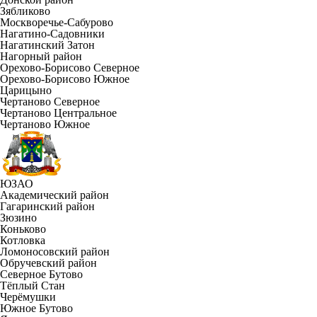
Зябликово
Москворечье-Сабурово
Нагатино-Садовники
Нагатинский Затон
Нагорный район
Орехово-Борисово Северное
Орехово-Борисово Южное
Царицыно
Чертаново Северное
Чертаново Центральное
Чертаново Южное
ЮЗАО
Академический район
Гагаринский район
Зюзино
Коньково
Котловка
Ломоносовский район
Обручевский район
Северное Бутово
Тёплый Стан
Черёмушки
Южное Бутово