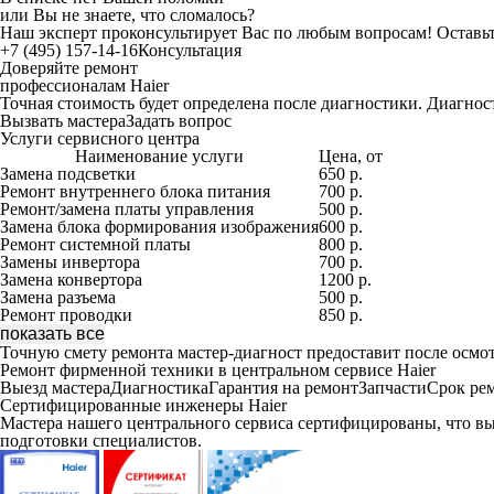
или Вы не знаете, что сломалось?
Наш эксперт проконсультирует Вас по любым вопросам! Оставь
+7 (495)
157-14-16
Консультация
Доверяйте ремонт
профессионалам
Haier
Точная стоимость будет определена после диагностики. Диагнос
Вызвать мастера
Задать вопрос
Услуги сервисного центра
Наименование услуги
Цена, от
Замена подсветки
650 р.
Ремонт внутреннего блока питания
700 р.
Ремонт/замена платы управления
500 р.
Замена блока формирования изображения
600 р.
Ремонт системной платы
800 р.
Замены инвертора
700 р.
Замена конвертора
1200 р.
Замена разъема
500 р.
Ремонт проводки
850 р.
показать все
Точную смету ремонта мастер-диагност предоставит после осмот
Ремонт фирменной техники в центральном сервисе Haier
Выезд мастера
Диагностика
Гарантия на ремонт
Запчасти
Срок ре
Сертифицированные инженеры Haier
Мастера нашего центрального сервиса сертифицированы, что в
подготовки специалистов.