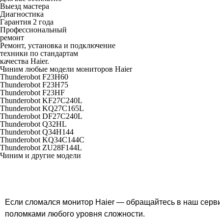
Выезд мастера
Диагностика
Гарантия 2 года
Профессиональный
ремонт
Ремонт, установка и подключение
техники по стандартам
качества Haier.
Чиним любые модели мониторов Haier
Thunderobot F23H60
Thunderobot F23H75
Thunderobot F23HF
Thunderobot KF27C240L
Thunderobot KQ27C165L
Thunderobot DF27C240L
Thunderobot Q32HL
Thunderobot Q34H144
Thunderobot KQ34C144C
Thunderobot ZU28F144L
Чиним и другие модели
Если сломался монитор Haier — обращайтесь в наш сервис
поломками любого уровня сложности.